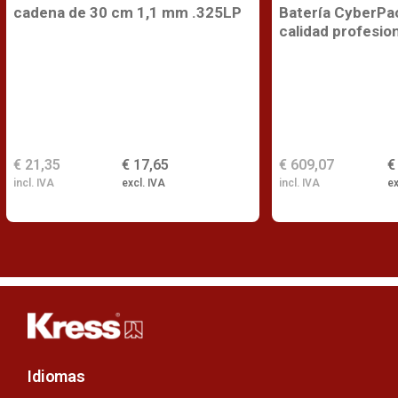
cadena de 30 cm 1,1 mm .325LP
Batería CyberPa
calidad profesio
€ 21,35
€ 17,65
€ 609,07
€
incl. IVA
excl. IVA
incl. IVA
ex
Idiomas