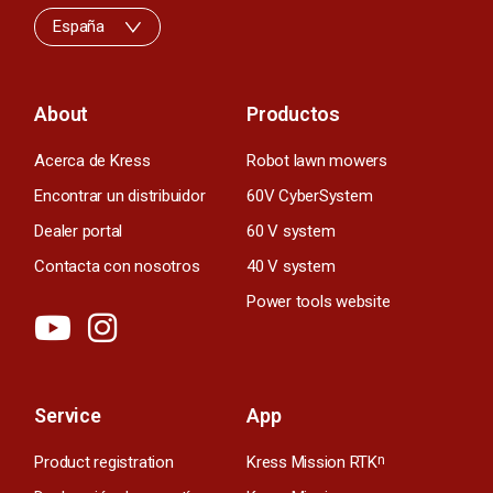
España
About
Productos
Acerca de Kress
Robot lawn mowers
Encontrar un distribuidor
60V CyberSystem
Dealer portal
60 V system
Contacta con nosotros
40 V system
Power tools website
Service
App
Product registration
Kress Mission RTK
n