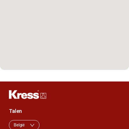
Talen
België