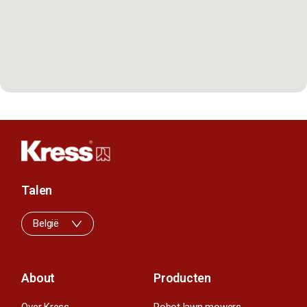
Talen
België
About
Producten
Over Kress
Robot lawn mowers