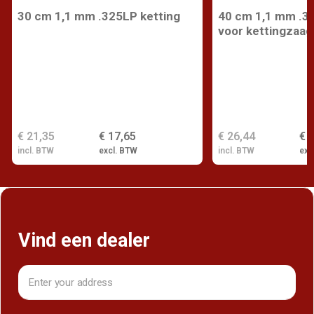
30 cm 1,1 mm .325LP ketting
40 cm 1,1 mm .3
voor kettingzaag
€ 21,35
€ 17,65
€ 26,44
€ 
incl. BTW
excl. BTW
incl. BTW
exc
Vind een dealer