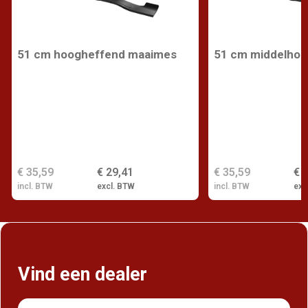
51 cm hoogheffend maaimes
51 cm middelho
€ 35,59
€ 29,41
€ 35,59
€ 
incl. BTW
excl. BTW
incl. BTW
exc
Vind een dealer