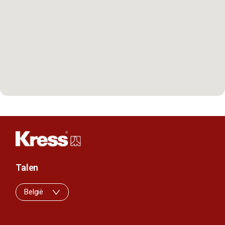
Talen
België