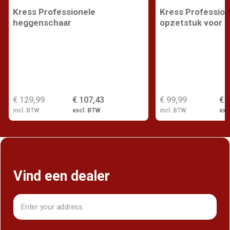
Kress Professionele
Kress Profession
heggenschaar
opzetstuk voor k
€ 129,99
€ 107,43
€ 99,99
€ 
incl. BTW
excl. BTW
incl. BTW
exc
Vind een dealer