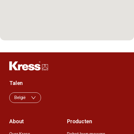
Talen
België
About
Producten
Over Kress
Robot lawn mowers