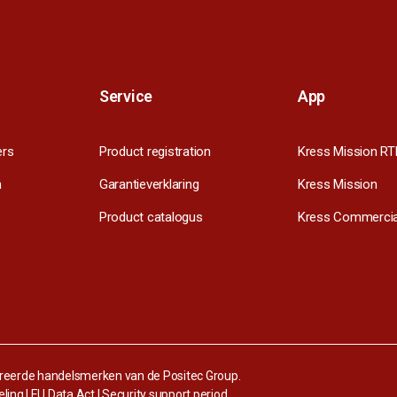
Service
App
ers
Product registration
Kress Mission RT
m
Garantieverklaring
Kress Mission
Product catalogus
Kress Commercia
streerde handelsmerken van de Positec Group.
eling
|
EU Data Act
|
Security support period