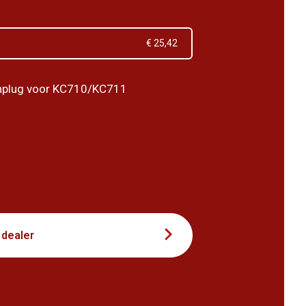
€ 25,42
hplug voor KC710/KC711
1
 dealer