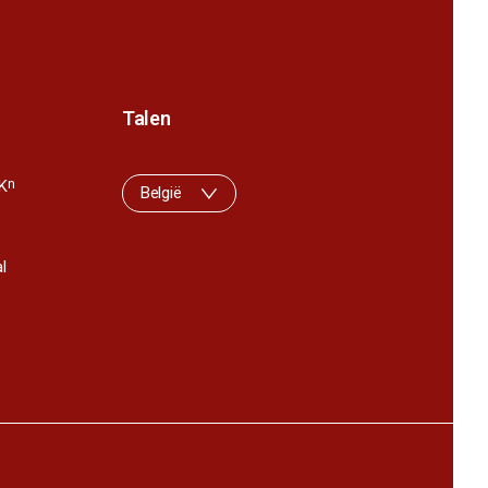
Talen
K
n
België
l