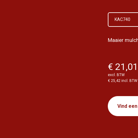
KAC740
Maaier mulc
€ 21,0
excl. BTW
€ 25,42 incl. BTW
Vind een