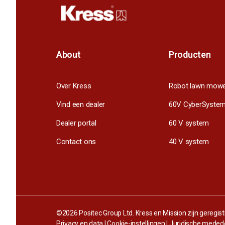
About
Producten
Over Kress
Robot lawn mow
Vind een dealer
60V CyberSyste
Dealer portal
60 V system
Contact ons
40 V system
©2026 Positec Group Ltd. Kress en Mission zijn geregi
Privacy en data
|
Cookie-instellingen
|
Juridische meded