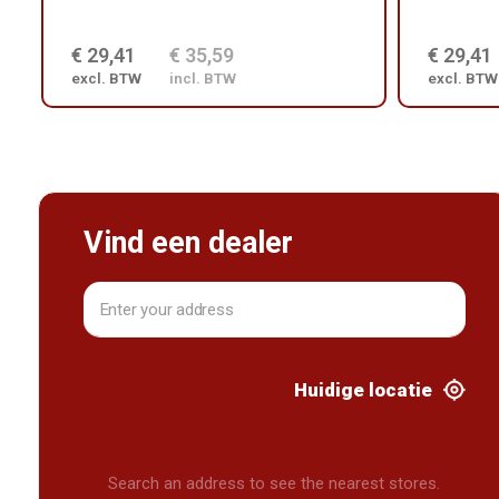
€ 29,41
€ 35,59
€ 29,41
excl. BTW
incl. BTW
excl. BTW
Vind een dealer
Huidige locatie
Search an address to see the nearest stores.