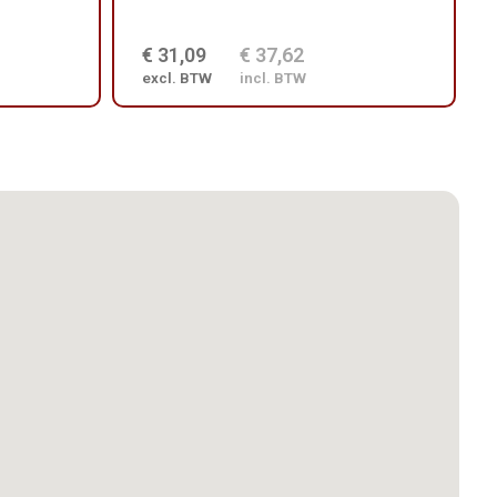
€ 31,09
€ 37,62
excl. BTW
incl. BTW