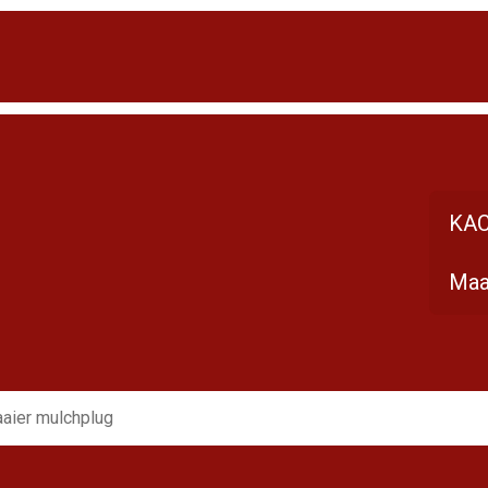
KAC
Maa
aier mulchplug