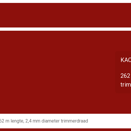
KAC
262
tri
62 m lengte, 2,4 mm diameter trimmerdraad