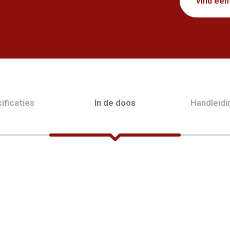
Vind een
ificaties
In de doos
Handleid