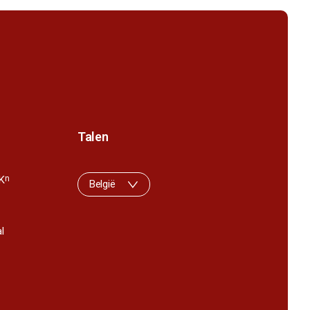
Talen
K
n
België
l