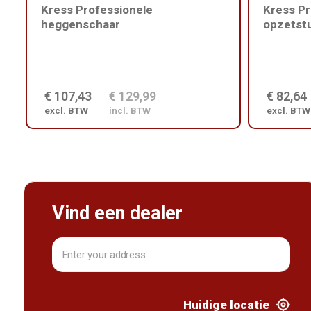
Kress Professionele
Kress Pr
heggenschaar
opzetstu
€ 107,43
€ 129,99
€ 82,64
excl. BTW
incl. BTW
excl. BTW
Vind een dealer
Huidige locatie