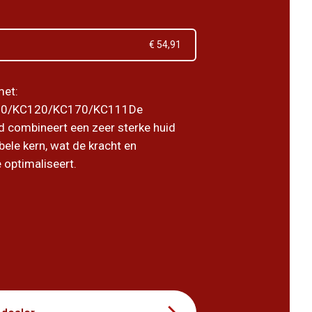
€ 54,91
met:
0/KC120/KC170/KC111De
 combineert een zeer sterke huid
bele kern, wat de kracht en
e optimaliseert.
8