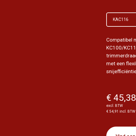
KAC116
Compatibel 
KC100/KC11
trimmerdraad
met een flexi
snijefficiënti
€ 45,3
excl. BTW
€ 54,91 incl. BTW