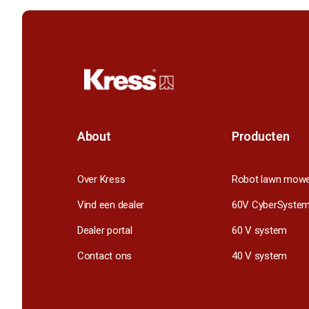
About
Producten
Over Kress
Robot lawn mow
Vind een dealer
60V CyberSyste
Dealer portal
60 V system
Contact ons
40 V system