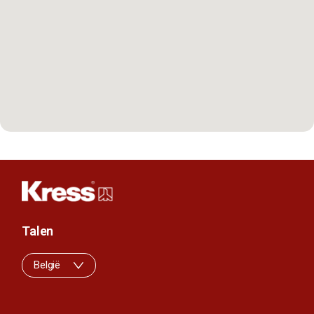
Talen
België