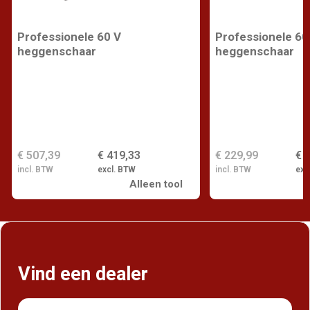
Professionele 60 V
Professionele 60
heggenschaar
heggenschaar
€ 507,39
€ 419,33
€ 229,99
€ 
incl. BTW
excl. BTW
incl. BTW
exc
Alleen tool
Vind een dealer