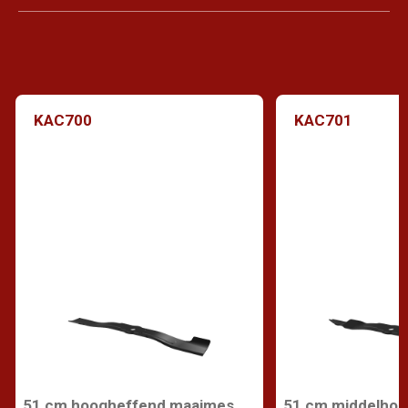
KAC700
KAC701
51 cm hoogheffend maaimes
51 cm middelho