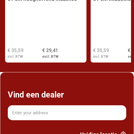
€ 35,59
€ 29,41
€ 35,59
€ 
incl. BTW
excl. BTW
incl. BTW
exc
Vind een dealer