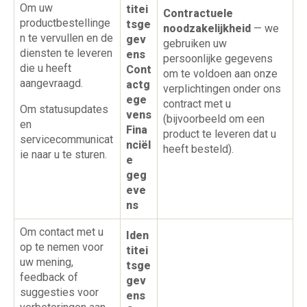
Om uw
titei
Contractuele
productbestellinge
tsge
noodzakelijkheid
— we
n te vervullen en de
gev
gebruiken uw
diensten te leveren
ens
persoonlijke gegevens
die u heeft
Cont
om te voldoen aan onze
aangevraagd.
actg
verplichtingen onder ons
ege
contract met u
Om statusupdates
vens
(bijvoorbeeld om een
en
Fina
product te leveren dat u
servicecommunicat
nciël
heeft besteld).
ie naar u te sturen.
e
geg
eve
ns
Om contact met u
Iden
op te nemen voor
titei
uw mening,
tsge
feedback of
gev
suggesties voor
ens