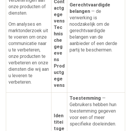
verbeteringen aan
Cont
Gerechtvaardigde
onze producten of
actg
belangen
— de
diensten.
ege
verwerking is
vens
Om analyses en
noodzakelijk om de
Tec
marktonderzoek uit
gerechtvaardigde
hnis
te voeren om onze
belangen van de
che
communicatie naar
aanbieder of een derde
geg
u te verbeteren,
partij te beschermen.
eve
onze producten te
ns
verbeteren en onze
Prod
diensten die wij aan
uctg
u leveren te
ege
verbeteren.
vens
Toestemming
—
Gebruikers hebben hun
toestemming gegeven
Iden
voor een of meer
titei
specifieke doeleinden.
tsge