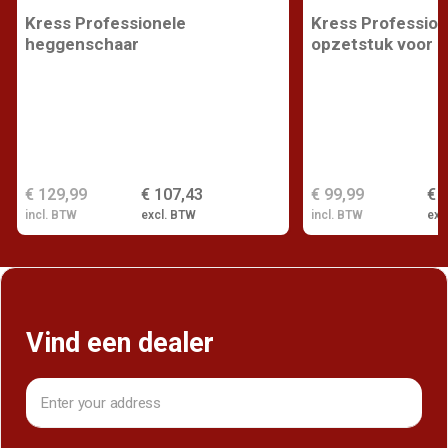
Kress Professionele
Kress Profession
heggenschaar
opzetstuk voor k
€ 129,99
€ 107,43
€ 99,99
€ 
incl. BTW
excl. BTW
incl. BTW
exc
Vind een dealer