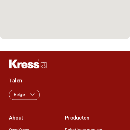
Talen
België
About
Producten
Over Kress
Robot lawn mowers