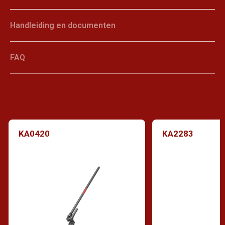
Handleiding en documenten
FAQ
KA0420
KA2283