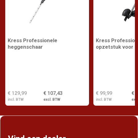
Kress Professionele
Kress Profession
heggenschaar
opzetstuk voor k
€ 129,99
€ 107,43
€ 99,99
€ 
incl. BTW
excl. BTW
incl. BTW
exc