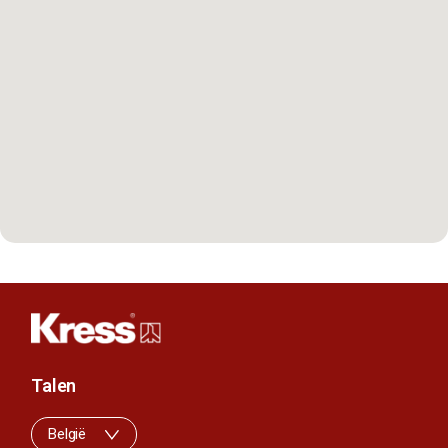
Talen
België