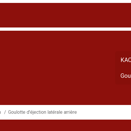
KAC
Goul
n
Goulotte d'éjection latérale arrière