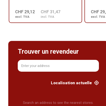
CHF 29,12
CHF 31,47
CHF 29
excl. TVA
incl. TVA
excl. TVA
Trouver un revendeur
Localisation actuelle
Search an address to see the nearest stores.