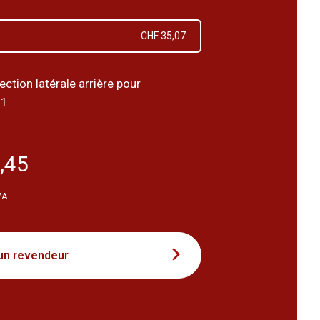
CHF 35,07
ection latérale arrière pour
11
,45
VA
un revendeur