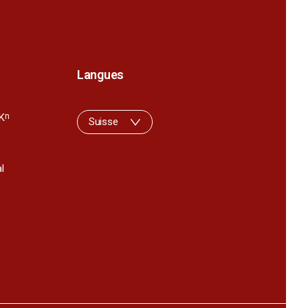
Langues
K
n
Suisse
l