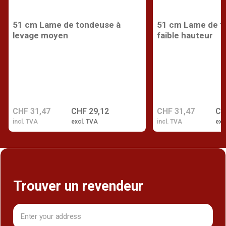
51 cm Lame de tondeuse à
51 cm Lame de t
levage moyen
faible hauteur
CHF 31,47
CHF 29,12
CHF 31,47
CH
incl. TVA
excl. TVA
incl. TVA
exc
Trouver un revendeur