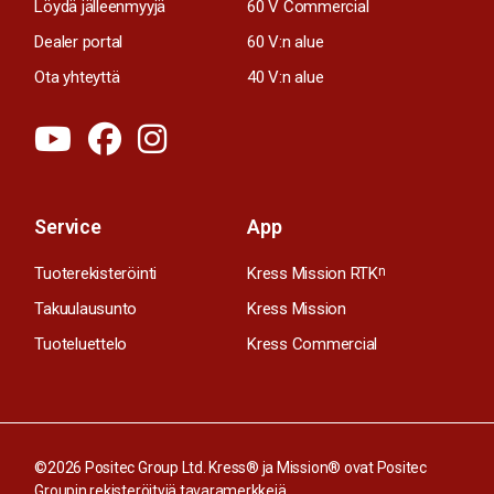
Löydä jälleenmyyjä
60 V Commercial
Dealer portal
60 V:n alue
Ota yhteyttä
40 V:n alue
Service
App
Tuoterekisteröinti
Kress Mission RTK
n
Takuulausunto
Kress Mission
Tuoteluettelo
Kress Commercial
©2026 Positec Group Ltd. Kress® ja Mission® ovat Positec
Groupin rekisteröityjä tavaramerkkejä.