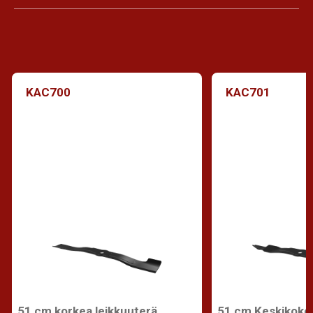
KAC700
KAC701
51 cm korkea leikkuuterä
51 cm Keskikoko