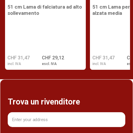
51 cm Lama di falciatura ad alto
51 cm Lama per 
sollevamento
alzata media
CHF 31,47
CHF 29,12
CHF 31,47
CH
incl. IVA
escl. IVA
incl. IVA
esc
Trova un rivenditore