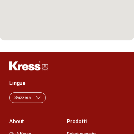
Lingue
Svizzera
About
Prodotti
Chi è Kress
Robot rasaerba