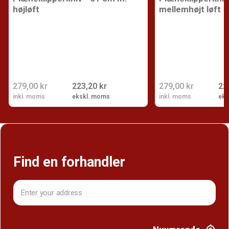
højløft
mellemhøjt løft
279,00 kr
223,20 kr
279,00 kr
22
inkl. moms
ekskl. moms
inkl. moms
eks
Find en forhandler