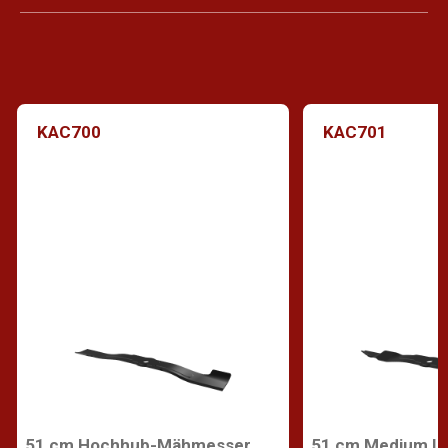
KAC700
KAC701
51 cm Hochhub-Mähmesser
51 cm Medium L