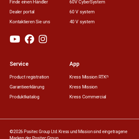
Finde einen Händler
60V CyberSystem
Dealer portal
60 V system
Kontaktieren Sie uns
40 V system
Service
App
Product registration
Kress Mission RTK
n
Garantieerklärung
Kress Mission
Produktkatalog
Kress Commercial
©2026 Positec Group Ltd. Kress und Mission sind eingetragene
Marken der Positec Group.