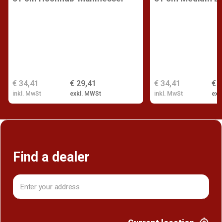
€ 34,41
€ 29,41
€ 34,41
€ 
inkl. MwSt
exkl. MWSt
inkl. MwSt
exk
Find a dealer