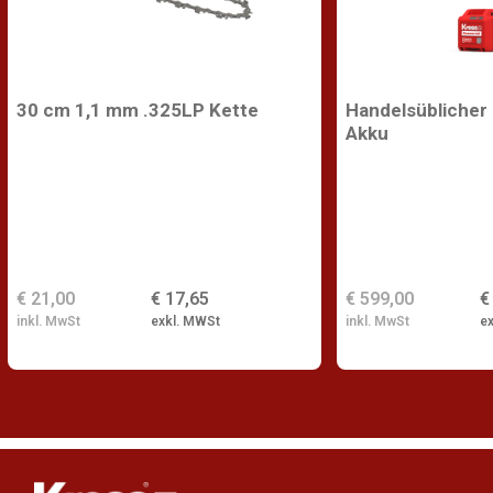
30 cm 1,1 mm .325LP Kette
Handelsüblicher
Akku
€ 21,00
€ 17,65
€ 599,00
€
inkl. MwSt
exkl. MWSt
inkl. MwSt
e