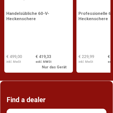
Handelsübliche 60-V-
Professionelle 6
Heckenschere
Heckenschere
€ 499,00
€ 419,33
€ 229,99
€ 
inkl. MwSt
exkl. MWSt
inkl. MwSt
exk
Nur das Gerät
Find a dealer