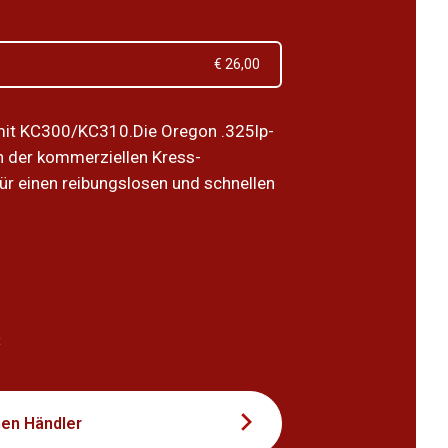
€ 26,00
mit KC300/KC310.Die Oregon .325lp-
in der kommerziellen Kress-
ür einen reibungslosen und schnellen
5
t
nen Händler