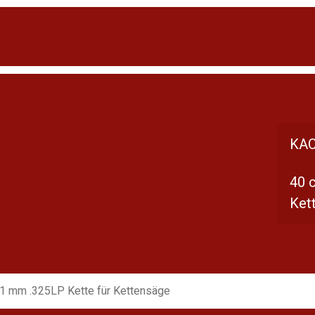
KAC
40 
Ket
,1 mm .325LP Kette für Kettensäge