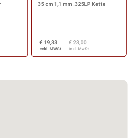
r
35 cm 1,1 mm .325LP Kette
€ 19,33
€ 23,00
exkl. MWSt
inkl. MwSt