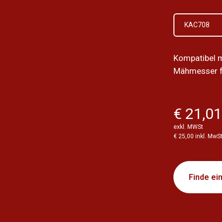
KAC708
Kompatibel 
Mähmesser f
€ 21,0
exkl. MWSt
€ 25,00 inkl. MwS
Finde ei