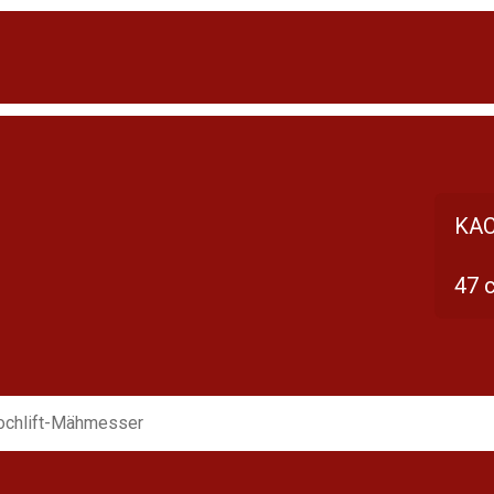
KAC
47 
ochlift-Mähmesser