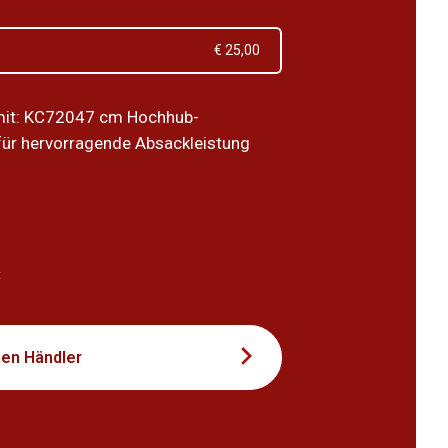
€ 25,00
mit: KC72047 cm Hochhub-
ür hervorragende Absackleistung
1
t
nen Händler