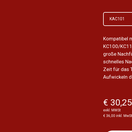
KAC101
Kompatibel m
KC100/KC11
große Nachfü
schnelles Na
Zeit für das
Aufwickeln de
€ 30,2
exkl. MWSt
€ 36,00 inkl. MwS