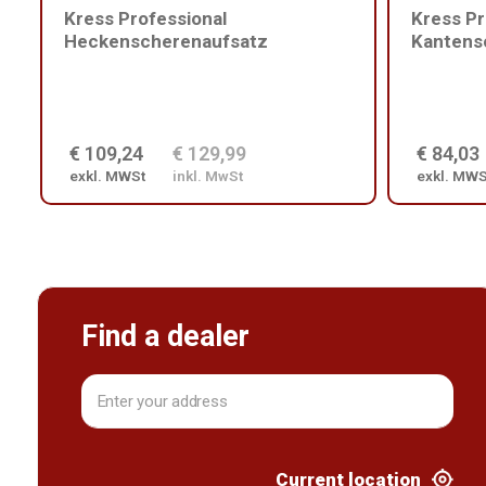
Kress Professional
Kress Pr
Heckenscherenaufsatz
Kantens
€ 109,24
€ 129,99
€ 84,03
exkl. MWSt
inkl. MwSt
exkl. MWS
Find a dealer
Current location