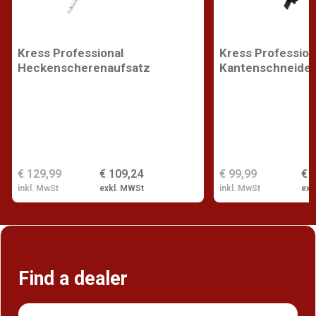
Kress Professional
Kress Profession
Heckenscherenaufsatz
Kantenschneider
€ 129,99
€ 109,24
€ 99,99
€ 
inkl. MwSt
exkl. MWSt
inkl. MwSt
exk
Find a dealer