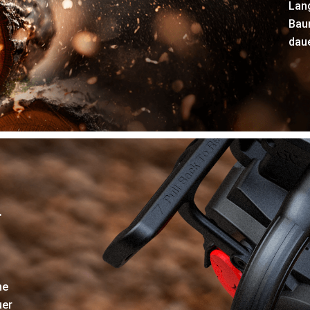
Lan
Baum
daue
r
ne
uer