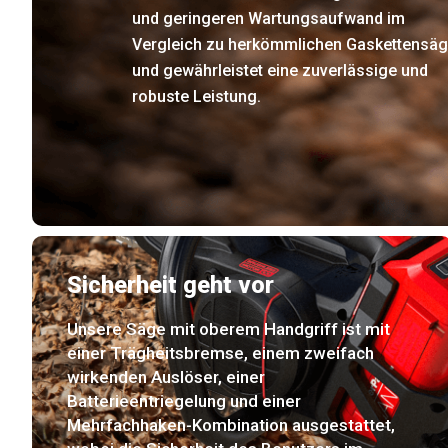
und geringeren Wartungsaufwand im
Vergleich zu herkömmlichen Gaskettensä
und gewährleistet eine zuverlässige und
robuste Leistung.
Sicherheit geht vor
Unsere Säge mit oberem Handgriff ist mit
einer Trägheitsbremse, einem zweifach
wirkenden Auslöser, einer
Batterieentriegelung und einer
Mehrfachhaken-Kombination ausgestattet,