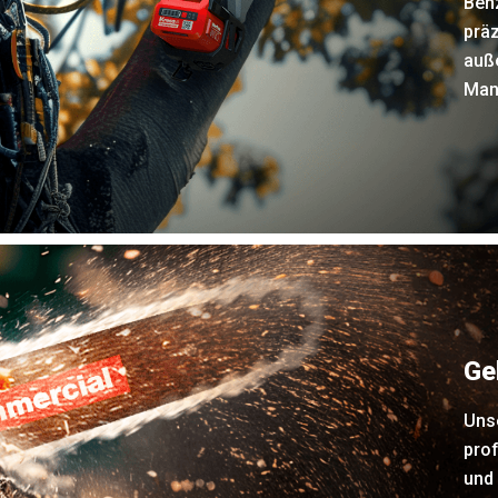
Benz
präz
auß
Manö
Ge
Uns
pro
und 