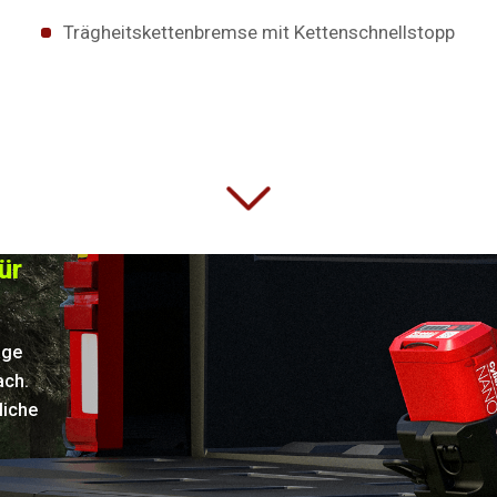
Trägheitskettenbremse mit Kettenschnellstopp
ür
äge
ach.
liche