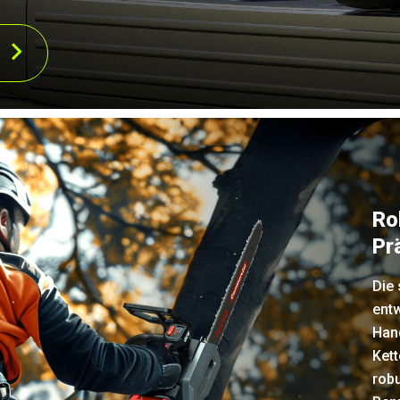
Ro
Pr
Die 
ent
Hand
Ket
robu