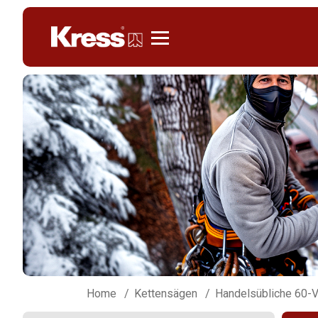
Kress
Home
Kettensägen
Handelsübliche 60-V