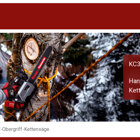
KC3
Han
Ket
-Obergriff-Kettensäge