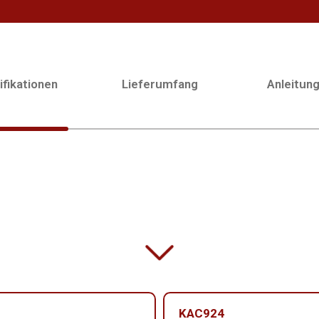
fikationen
Lieferumfang
Anleitun
KAC924