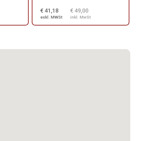
€ 41,18
€ 49,00
exkl. MWSt
inkl. MwSt