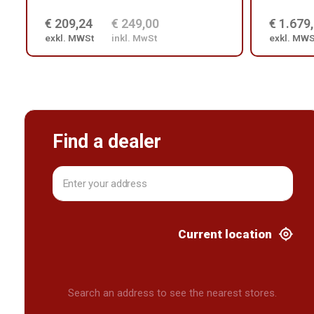
€ 209,24
€ 249,00
€ 1.679
exkl. MWSt
inkl. MwSt
exkl. MWS
Find a dealer
Current location
Search an address to see the nearest stores.