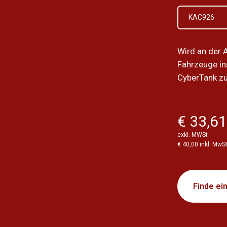
KAC926
Wird an der 
Fahrzeuge ins
CyberTank zu
€ 33,6
exkl. MWSt
€ 40,00 inkl. MwS
Finde ei