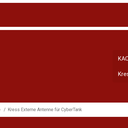
KAC
Kre
e
Kress Externe Antenne für CyberTank