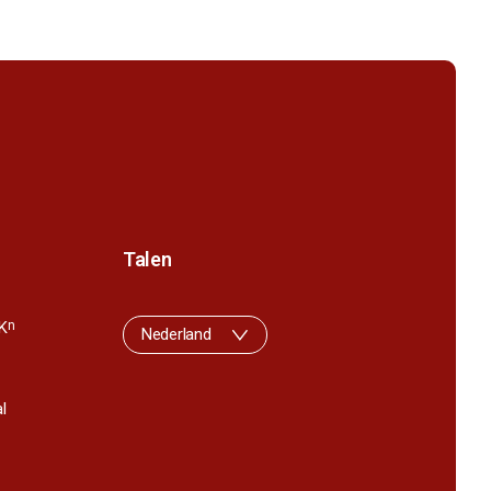
Talen
K
n
Nederland
l