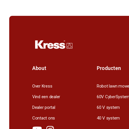
About
Producten
Over Kress
Robot lawn mow
Vind een dealer
60V CyberSyste
Dealer portal
60 V system
Contact ons
40 V system