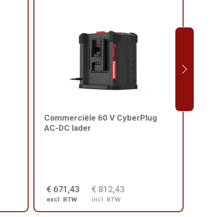
Commerciële 60 V CyberPlug
Harn
AC-DC lader
comm
€ 671,43
€ 812,43
€ 2
excl. BTW
incl. BTW
excl