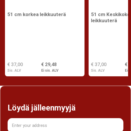
51 cm korkea leikkuuterä
51 cm Keskikoko
leikkuuterä
€ 37,00
€ 29,48
€ 37,00
€ 
Sis. ALV
Ei sis. ALV
Sis. ALV
Ei s
Löydä jälleenmyyjä