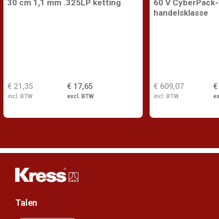
30 cm 1,1 mm .325LP ketting
60 V CyberPack-b
handelsklasse
€ 21,35
€ 17,65
€ 609,07
€
incl. BTW
excl. BTW
incl. BTW
e
Talen