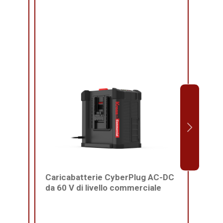
Caricabatterie CyberPlug AC-DC
Imbr
da 60 V di livello commerciale
di t