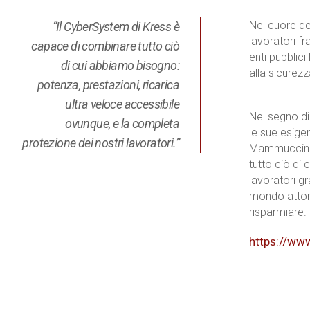
Nel cuore de
“Il CyberSystem di Kress è
lavoratori f
capace di combinare tutto ciò
enti pubblici
di cui abbiamo bisogno:
alla sicurezz
potenza, prestazioni, ricarica
ultra veloce accessibile
Nel segno di
ovunque, e la completa
le sue esige
protezione dei nostri lavoratori.”
Mammuccini, 
tutto ciò di
lavoratori gr
mondo attorn
risparmiare.
https://ww