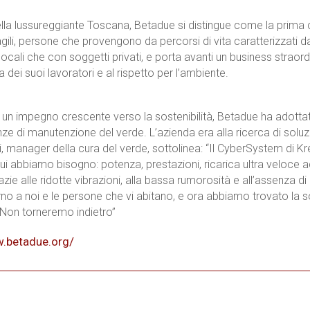
lla lussureggiante Toscana, Betadue si distingue come la prima 
ragili, persone che provengono da percorsi di vita caratterizzati 
 locali che con soggetti privati, e porta avanti un business strao
a dei suoi lavoratori e al rispetto per l’ambiente.
 un impegno crescente verso la sostenibilità, Betadue ha adottat
nze di manutenzione del verde. L’azienda era alla ricerca di soluz
manager della cura del verde, sottolinea: “Il CyberSystem di Kr
 cui abbiamo bisogno: potenza, prestazioni, ricarica ultra veloce
azie alle ridotte vibrazioni, alla bassa rumorosità e all’assenza 
o a noi e le persone che vi abitano, e ora abbiamo trovato la sol
 Non torneremo indietro”
w.betadue.org/