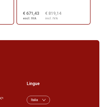
€ 671,43
€ 819,14
€ 2
escl. IVA
incl. IVA
escl.
Lingue
K
n
Italia