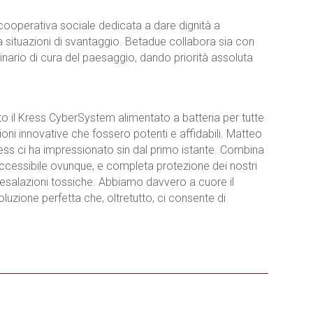
cooperativa sociale dedicata a dare dignità a
da situazioni di svantaggio. Betadue collabora sia con
rdinario di cura del paesaggio, dando priorità assoluta
o il Kress CyberSystem alimentato a batteria per tutte
ioni innovative che fossero potenti e affidabili. Matteo
ess ci ha impressionato sin dal primo istante. Combina
 accessibile ovunque, e completa protezione dei nostri
di esalazioni tossiche. Abbiamo davvero a cuore il
uzione perfetta che, oltretutto, ci consente di