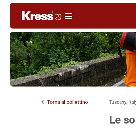
KRESS
Torna al bollettino
Tuscany, Ita
Le so