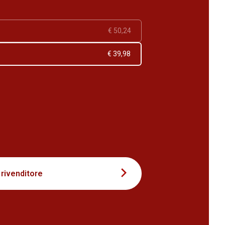
€ 50,24
€ 39,98
7
 rivenditore