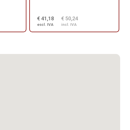
€ 41,18
€ 50,24
escl. IVA
incl. IVA