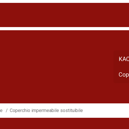
KAC
Cop
ie
Coperchio impermeabile sostituibile