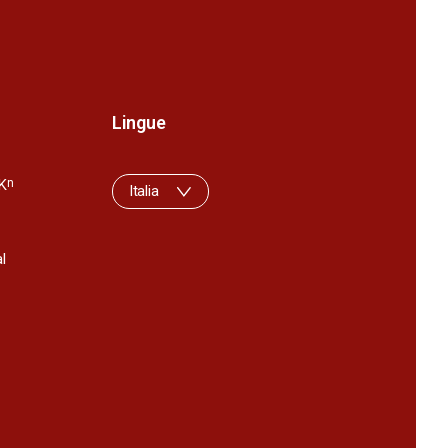
Lingue
K
n
Italia
l