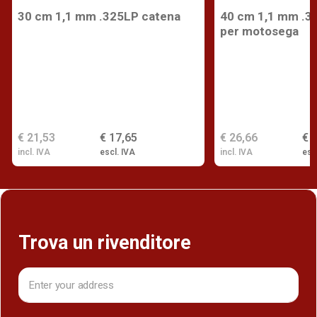
30 cm 1,1 mm .325LP catena
40 cm 1,1 mm .3
per motosega
€ 21,53
€ 17,65
€ 26,66
€ 
incl. IVA
escl. IVA
incl. IVA
esc
Trova un rivenditore