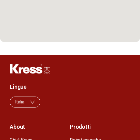
Lingue
Italia
About
Prodotti
Chi è Kress
Robot rasaerba