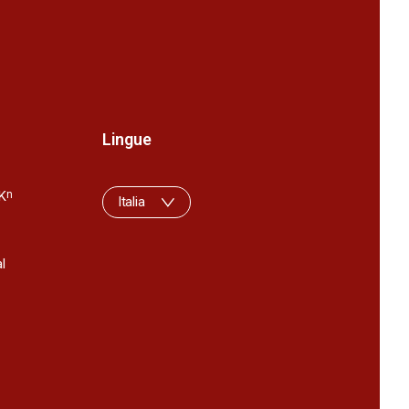
Lingue
K
n
Italia
l