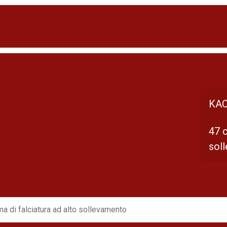
KAC
47 c
sol
a di falciatura ad alto sollevamento