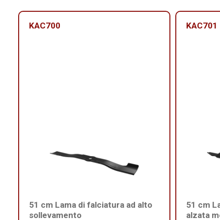
KAC700
KAC701
51 cm Lama di falciatura ad alto
51 cm L
sollevamento
alzata m