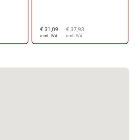
€ 31,09
€ 37,93
escl. IVA
incl. IVA