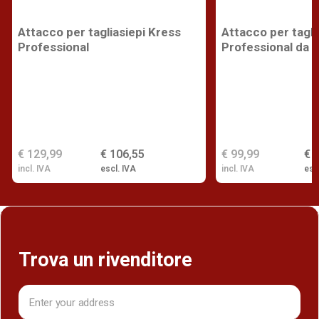
Attacco per tagliasiepi Kress
Attacco per tagli
Professional
Professional da 
€ 129,99
€ 106,55
€ 99,99
€ 
incl. IVA
escl. IVA
incl. IVA
esc
Trova un rivenditore