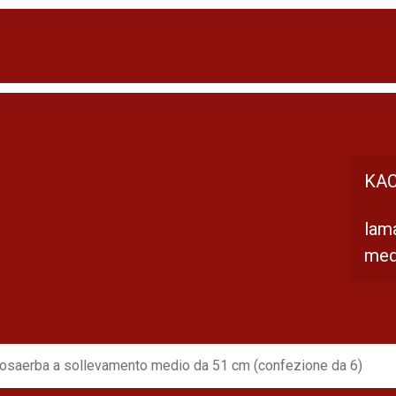
KAC
lam
med
tosaerba a sollevamento medio da 51 cm (confezione da 6)