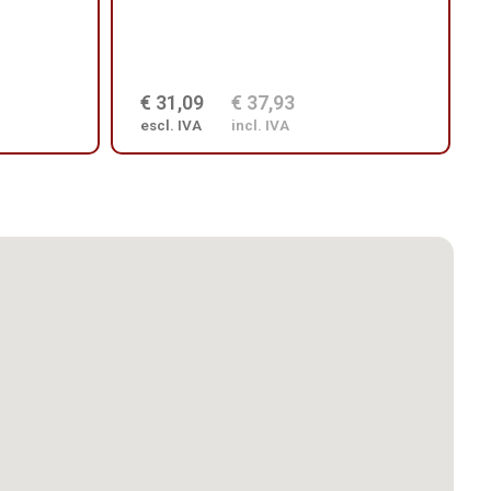
€ 31,09
€ 37,93
escl. IVA
incl. IVA