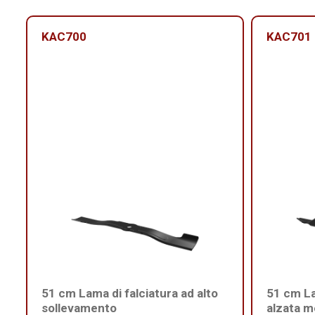
KAC700
KAC701
51 cm Lama di falciatura ad alto
51 cm L
sollevamento
alzata m