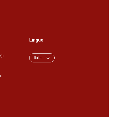
Lingue
K
n
Italia
l