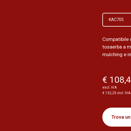
KAC705
Compatibile
tosaerba a m
mulching e 
€ 108,
escl. IVA
€ 132,25 incl. IVA
Trova un