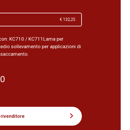
€ 132,25
 con: KC710 / KC711Lama per
edio sollevamento per applicazioni di
insaccamento.
40
 rivenditore