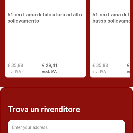
51 cm Lama di falciatura ad alto
51 cm Lama di fal
sollevamento
basso sollevame
€ 35,88
€ 29,41
€ 35,88
€ 
incl. IVA
escl. IVA
incl. IVA
esc
Trova un rivenditore