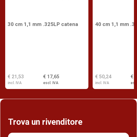
30 cm 1,1 mm .325LP catena
40 cm 1,1 mm .3
€ 21,53
€ 17,65
€ 50,24
€ 
incl. IVA
escl. IVA
incl. IVA
esc
Trova un rivenditore