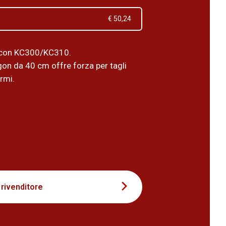
€ 50,24
 con KC300/KC310.
gon da 40 cm offre forza per tagli
ormi.
8
 rivenditore