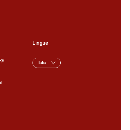
Lingue
K
n
Italia
l