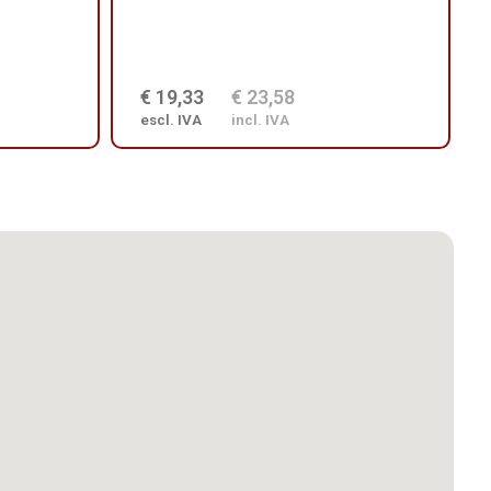
€ 19,33
€ 23,58
escl. IVA
incl. IVA