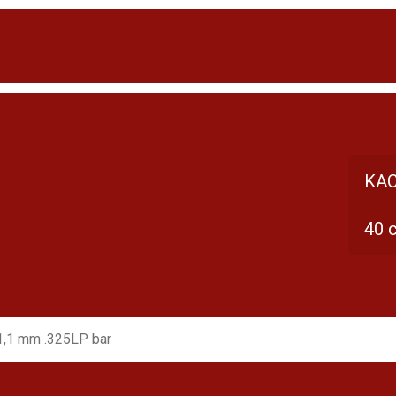
KAC
40 
1,1 mm .325LP bar