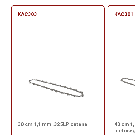
KAC303
KAC301
30 cm 1,1 mm .325LP catena
40 cm 1
motose