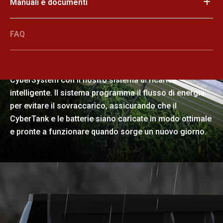
Manuali e documenti
FAQ
Ricarica notturna semplificata
Sfruttate una sola presa di corrente per alimentare il
CyberSystem con il nostro sistema di ricarica
intelligente. Il sistema programma il flusso di energia
per evitare il sovraccarico, assicurando che il
CyberTank e le batterie siano caricate in modo ottimale
e pronte a funzionare quando sorge un nuovo giorno.