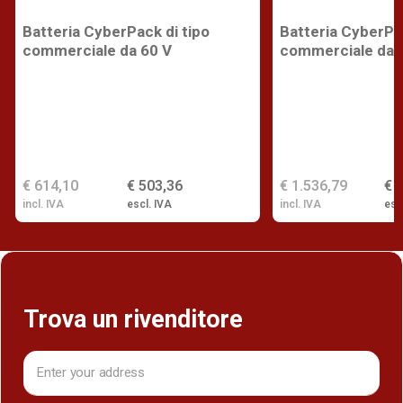
Batteria CyberPack di tipo
Batteria CyberPac
commerciale da 60 V
commerciale da 
€ 614,10
€ 503,36
€ 1.536,79
€ 
incl. IVA
escl. IVA
incl. IVA
esc
Trova un rivenditore