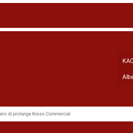
KAC
Alb
ero di prolunga Kress Commercial