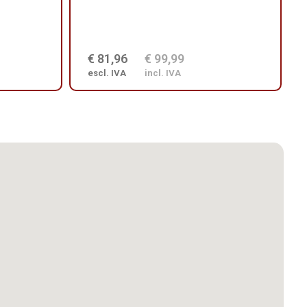
€ 81,96
€ 99,99
escl. IVA
incl. IVA