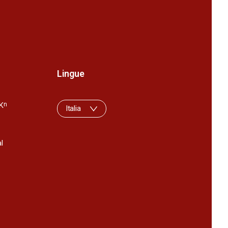
Lingue
K
n
Italia
l