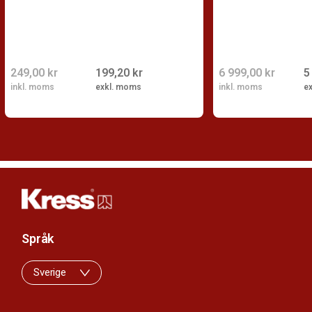
249,00 kr
199,20 kr
6 999,00 kr
5
inkl. moms
exkl. moms
inkl. moms
e
Språk
Sverige