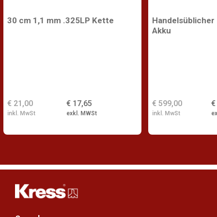
30 cm 1,1 mm .325LP Kette
Handelsüblicher
Akku
€ 21,00
€ 17,65
€ 599,00
€
inkl. MwSt
exkl. MWSt
inkl. MwSt
e