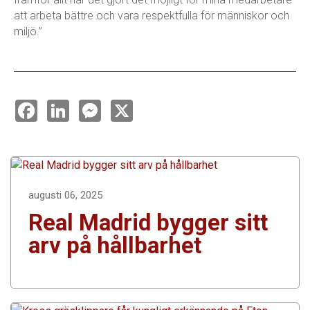
att arbeta bättre och vara respektfulla för människor och
miljö.”
F
L
M
X
a
i
e
c
n
s
e
k
s
b
e
e
o
d
n
o
I
g
k
n
e
r
augusti 06, 2025
Real Madrid bygger sitt
arv på hållbarhet