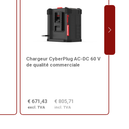
Chargeur CyberPlug AC-DC 60 V
Harn
de qualité commerciale
qual
€ 671,43
€ 805,71
€ 2
excl. TVA
incl. TVA
excl