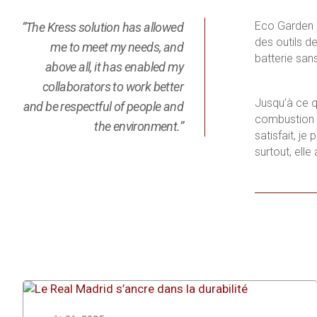
Eco Garden N
“The Kress solution has allowed
des outils d
me to meet my needs, and
batterie san
above all, it has enabled my
collaborators to work better
Jusqu’à ce 
and be respectful of people and
combustion m
the environment.”
satisfait, j
surtout, ell