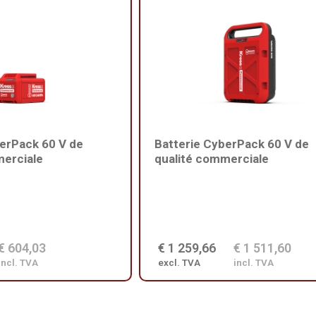
berPack 60 V de
Batterie CyberPack 60 V de
merciale
qualité commerciale
€ 604,03
€ 1 259,66
€ 1 511,60
incl. TVA
excl. TVA
incl. TVA