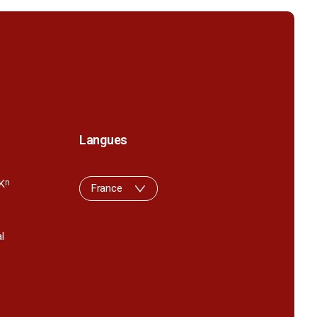
Langues
K
n
France
l