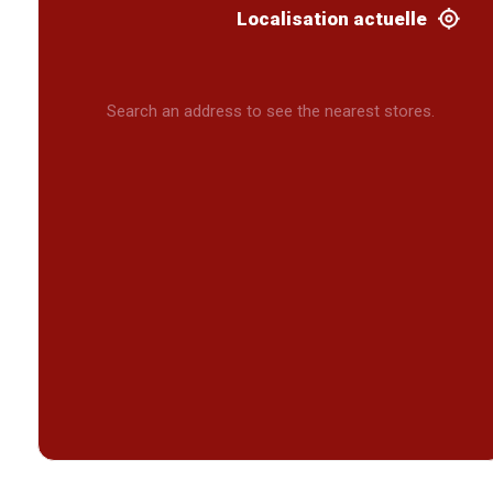
Localisation actuelle
Search an address to see the nearest stores.