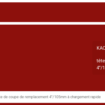
KAC
têt
4"/
te de coupe de remplacement 4"/105mm à chargement rapide