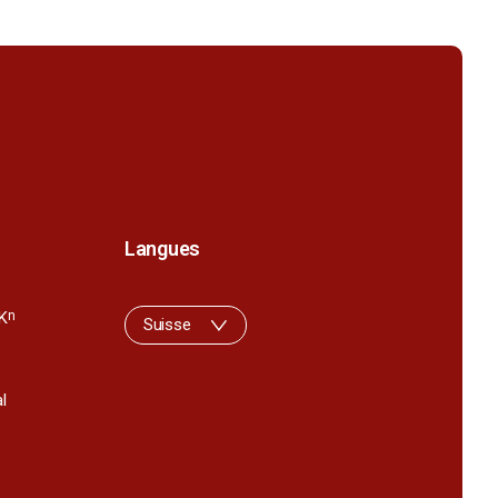
Langues
K
n
Suisse
l