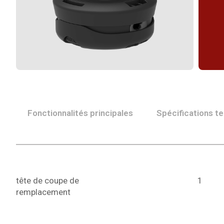
Fonctionnalités principales
Spécifications t
tête de coupe de
4"/105mm à
1
remplacement