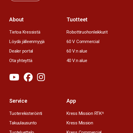
About
Tuotteet
Tietoa Kressistä
Robottiruohonleikkurit
Löydä jälleenmyyjä
60 V Commercial
Dealer portal
60 V:n alue
Ota yhteyttä
40 V:n alue
Service
App
Tuoterekisteröinti
Kress Mission RTK
n
Takuulausunto
Kress Mission
Tuoteluettelo
Kress Commercial