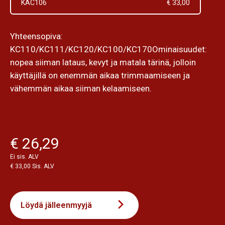
KAC106
€ 33,00
Yhteensopiva:
KC110/KC111/KC120/KC100/KC170Ominaisuudet:
nopea siiman lataus, kevyt ja matala tärinä, jolloin
käyttäjillä on enemmän aikaa trimmaamiseen ja
vähemmän aikaa siiman kelaamiseen.
€ 26,29
Ei sis. ALV
€ 33,00 Sis. ALV
Löydä jälleenmyyjä