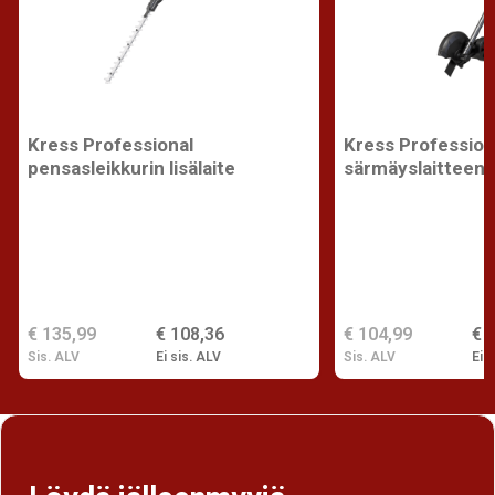
Kress Professional
Kress Profession
pensasleikkurin lisälaite
särmäyslaitteen l
€ 135,99
€ 108,36
€ 104,99
€ 
Sis. ALV
Ei sis. ALV
Sis. ALV
Ei s