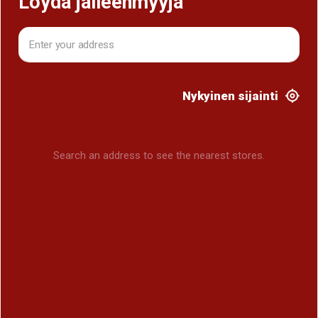
Löydä jälleenmyyjä
Nykyinen sijainti
Search an address to see the nearest stores.