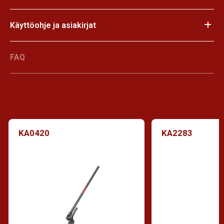
Käyttöohje ja asiakirjat
FAQ
KA0420
KA2283