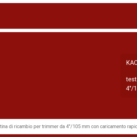
KAC
test
4"/
tina di ricambio per trimmer da 4"/105 mm con caricamento rapi