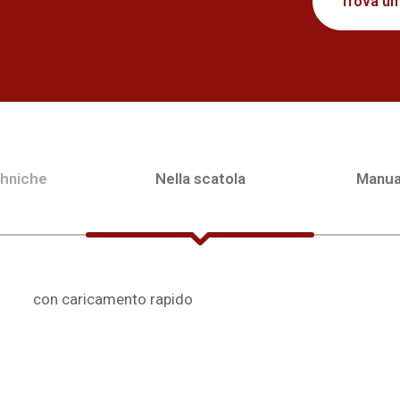
Trova un
chniche
Nella scatola
Manua
con caricamento rapido