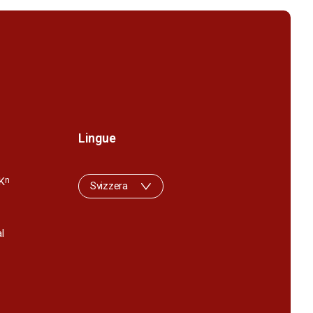
Lingue
K
n
Svizzera
l