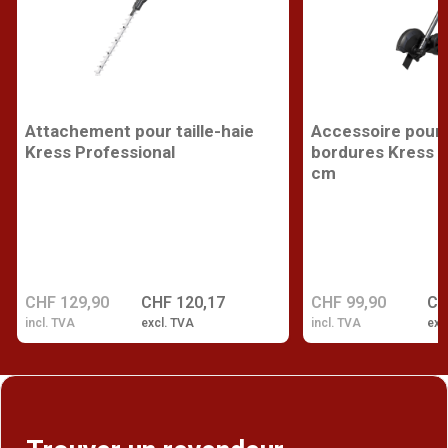
Attachement pour taille-haie
Accessoire pour
Kress Professional
bordures Kress P
cm
CHF 129,90
CHF 120,17
CHF 99,90
CH
incl. TVA
excl. TVA
incl. TVA
exc