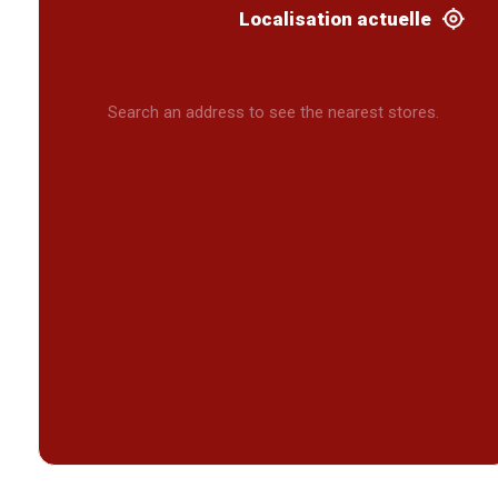
Localisation actuelle
Search an address to see the nearest stores.