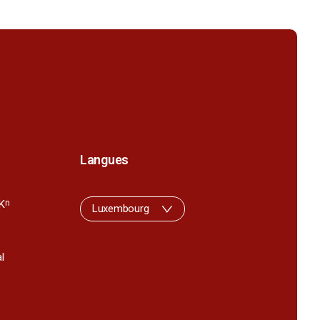
Langues
K
n
Luxembourg
l