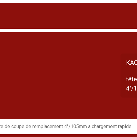
KAC
têt
4"/
te de coupe de remplacement 4"/105mm à chargement rapide