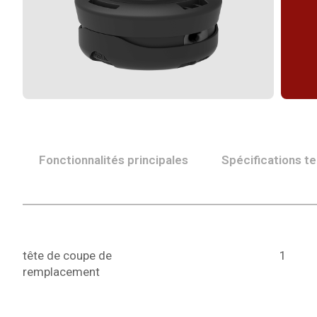
Fonctionnalités principales
Spécifications t
tête de coupe de
4"/105mm à
1
remplacement