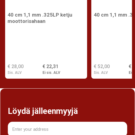
40 cm 1,1 mm .325LP ketju
40 cm 1,1 mm .3
moottorisahaan
€ 28,00
€ 22,31
€ 52,00
€ 
Sis. ALV
Ei sis. ALV
Sis. ALV
Ei s
Löydä jälleenmyyjä